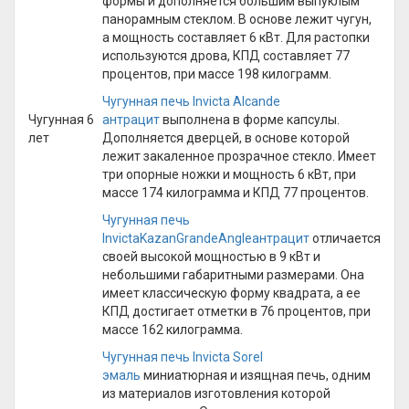
формы и дополняется большим выпуклым
панорамным стеклом. В основе лежит чугун,
а мощность составляет 6 кВт. Для растопки
используются дрова, КПД составляет 77
процентов, при массе 198 килограмм.
Чугунная печь Invicta Alcande
Чугунная 6
антрацит
выполнена в форме капсулы.
лет
Дополняется дверцей, в основе которой
лежит закаленное прозрачное стекло. Имеет
три опорные ножки и мощность 6 кВт, при
массе 174 килограмма и КПД 77 процентов.
Чугунная печь
InvictaKazanGrandeAngleантрацит
отличается
своей высокой мощностью в 9 кВт и
небольшими габаритными размерами. Она
имеет классическую форму квадрата, а ее
КПД достигает отметки в 76 процентов, при
массе 162 килограмма.
Чугунная печь Invicta Sorel
эмаль
миниатюрная и изящная печь, одним
из материалов изготовления которой