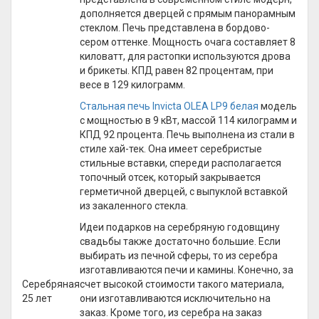
дополняется дверцей с прямым панорамным
стеклом. Печь представлена в бордово-
сером оттенке. Мощность очага составляет 8
киловатт, для растопки используются дрова
и брикеты. КПД равен 82 процентам, при
весе в 129 килограмм.
Стальная печь Invicta OLEA LP9 белая
модель
с мощностью в 9 кВт, массой 114 килограмм и
КПД 92 процента. Печь выполнена из стали в
стиле хай-тек. Она имеет серебристые
стильные вставки, спереди располагается
топочный отсек, который закрывается
герметичной дверцей, с выпуклой вставкой
из закаленного стекла.
Идеи подарков на серебряную годовщину
свадьбы также достаточно большие. Если
выбирать из печной сферы, то из серебра
изготавливаются печи и камины. Конечно, за
Серебряная
счет высокой стоимости такого материала,
25 лет
они изготавливаются исключительно на
заказ. Кроме того, из серебра на заказ