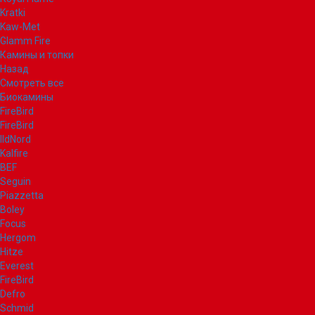
Kratki
Kaw-Met
Glamm Fire
Камины и топки
Назад
Смотреть все
Биокамины
FireBird
FireBird
IldNord
Kalfire
BEF
Seguin
Piazzetta
Boley
Focus
Hergom
Hitze
Everest
FireBird
Defro
Schmid