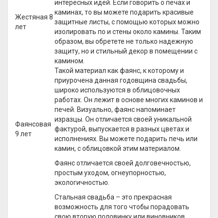
интересных идей. Если говорить о печах и
каминах, то вы можете подарить красивые
Жестяная 8
защитные листы, с помощью которых можно
лет
изолировать по и стены около камины. Таким
образом, вы обретете не только надежную
защиту, но и стильный декор в помещении с
камином.
Такой материал как фаянс, к которому и
приурочена данная годовщина свадьбы,
широко используются в облицовочных
работах. Он лежит в основе многих каминов и
печей. Визуально, фаянс напоминает
изразцы. Он отличается своей уникальной
Фаянсовая
фактурой, выпускается в разных цветах и
9 лет
исполнениях. Вы можете подарить печь или
камин, с облицовкой этим материалом.
Фаянс отличается своей долговечностью,
простым уходом, огнеупорностью,
экологичностью.
Стальная свадьба – это прекрасная
возможность для того чтобы порадовать
свою вторую половинку или виновников