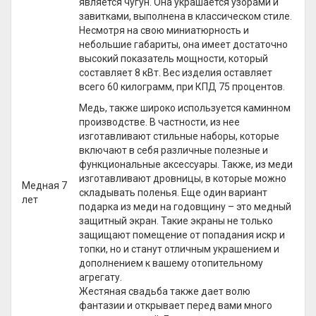
является чугун. Она украшается узорами и
завитками, выполнена в классическом стиле.
Несмотря на свою миниатюрность и
небольшие габариты, она имеет достаточно
высокий показатель мощности, который
составляет 8 кВт. Вес изделия оставляет
всего 60 килограмм, при КПД 75 процентов.
Медь, также широко используется каминном
производстве. В частности, из нее
изготавливают стильные наборы, которые
включают в себя различные полезные и
функциональные аксессуары. Также, из меди
изготавливают дровницы, в которые можно
Медная 7
складывать поленья. Еще один вариант
лет
подарка из меди на годовщину – это медный
защитный экран. Такие экраны не только
защищают помещение от попадания искр и
топки, но и станут отличным украшением и
дополнением к вашему отопительному
агрегату.
Жестяная свадьба также дает волю
фантазии и открывает перед вами много