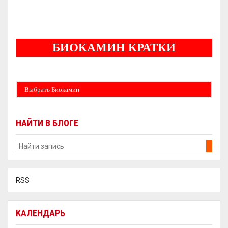
5
БИОКАМИН КРАТКИ
Бездымные камины на спитовом геле. Ни сажи, ни копоти в вашей квартире.
Спиртовой биокамин работает на 1 литре 2-3 часа !
Выбрать Биокамин
НАЙТИ В БЛОГЕ
RSS
КАЛЕНДАРЬ