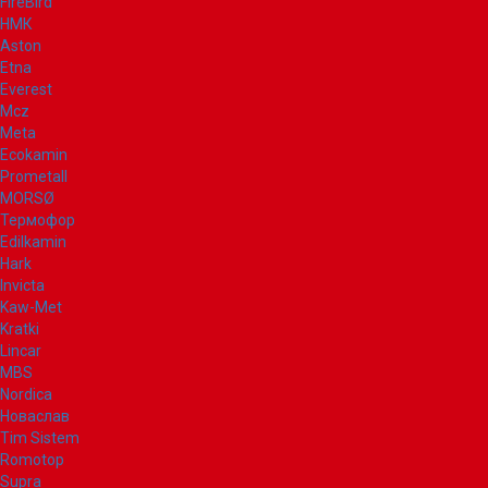
FireBird
НМК
Aston
Etna
Everest
Mcz
Meta
Ecokamin
Prometall
MORSØ
Термофор
Edilkamin
Hark
Invicta
Kaw-Met
Kratki
Lincar
MBS
Nordica
Новаслав
Tim Sistem
Romotop
Supra