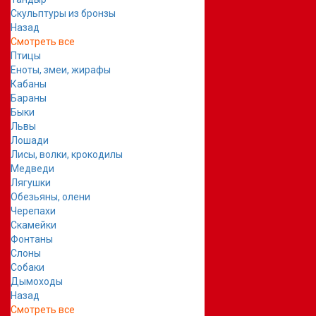
Скульптуры из бронзы
Назад
Смотреть все
Птицы
Еноты, змеи, жирафы
Кабаны
Бараны
Быки
Львы
Лошади
Лисы, волки, крокодилы
Медведи
Лягушки
Обезьяны, олени
Черепахи
Скамейки
Фонтаны
Слоны
Собаки
Дымоходы
Назад
Смотреть все