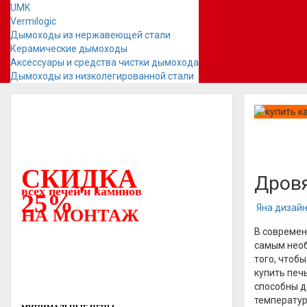
UMK
Vermilogic
Дымоходы из нержавеющей стали
Керамические дымоходы
Аксессуары и средства чистки дымохода
Дымоходы из низколегированной стали
СКИДКА
Дровя
всех печей и каминов
25%
Яна дизай
НА МОНТАЖ
В современ
самым необ
того, чтоб
купить печ
способны д
температур