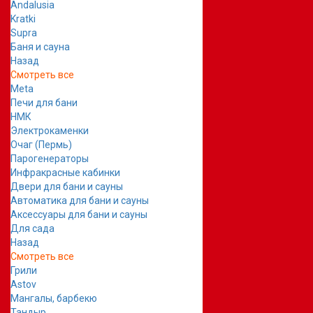
Andalusia
Kratki
Supra
Баня и сауна
Назад
Смотреть все
Meta
Печи для бани
НМК
Электрокаменки
Очаг (Пермь)
Парогенераторы
Инфракрасные кабинки
Двери для бани и сауны
Автоматика для бани и сауны
Аксессуары для бани и сауны
Для сада
Назад
Смотреть все
Грили
Astov
Мангалы, барбекю
Тандыр