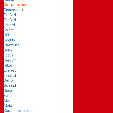
Смотреть все
Биокамины
FireBird
FireBird
IldNord
Kalfire
BEF
Seguin
Piazzetta
Boley
Focus
Hergom
Hitze
Everest
FireBird
Defro
Schmid
Rocal
Echa
Mcz
Meta
Каминные топки