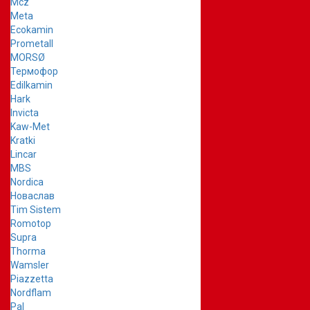
Mcz
Meta
Ecokamin
Prometall
MORSØ
Термофор
Edilkamin
Hark
Invicta
Kaw-Met
Kratki
Lincar
MBS
Nordica
Новаслав
Tim Sistem
Romotop
Supra
Thorma
Wamsler
Piazzetta
Nordflam
Pal