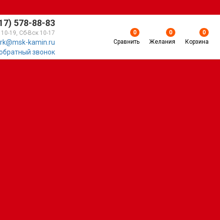
17) 578-88-83
0
0
0
 10-19, Сб-Вск 10-17
Сравнить
Желания
Корзина
rk@msk-kamin.ru
 обратный звонок