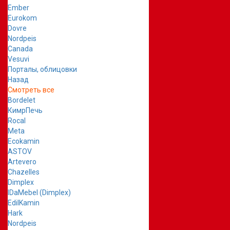
Ember
Eurokom
Dovre
Nordpeis
Canada
Vesuvi
Порталы, облицовки
Назад
Смотреть все
Bordelet
КимрПечь
Rocal
Meta
Ecokamin
ASTOV
Artevero
Chazelles
Dimplex
IDaMebel (Dimplex)
EdilKamin
Hark
Nordpeis