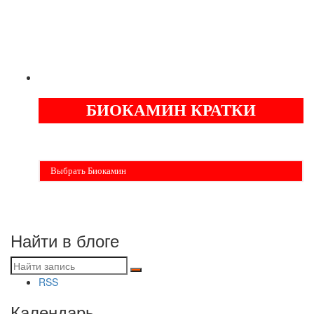
ГАРАНТИЯ
ОТ
ЛЕТ
5
БИОКАМИН КРАТКИ
Бездымные камины на спитовом геле. Ни сажи, ни копоти в вашей
квартире. Спиртовой биокамин работает на 1 литре 2-3 часа !
Выбрать Биокамин
Найти в блоге
RSS
Календарь