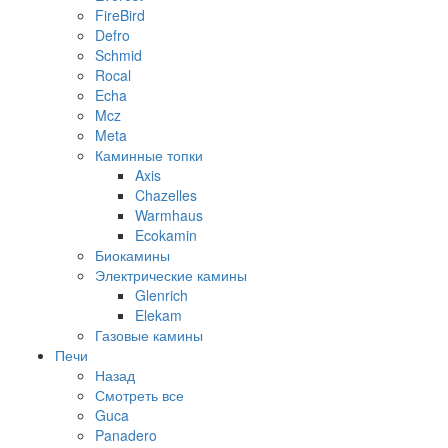
FireBird
Defro
Schmid
Rocal
Echa
Mcz
Meta
Каминные топки
Axis
Chazelles
Warmhaus
Ecokamin
Биокамины
Электрические камины
Glenrich
Elekam
Газовые камины
Печи
Назад
Смотреть все
Guca
Panadero