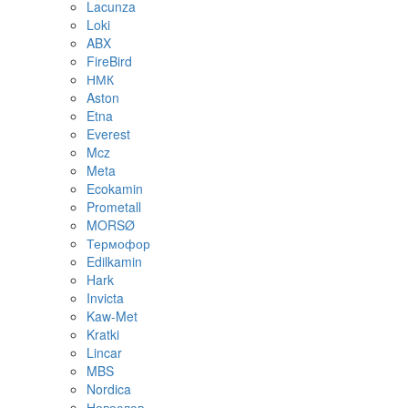
Lacunza
Loki
ABX
FireBird
НМК
Aston
Etna
Everest
Mcz
Meta
Ecokamin
Prometall
MORSØ
Термофор
Edilkamin
Hark
Invicta
Kaw-Met
Kratki
Lincar
MBS
Nordica
Новаслав