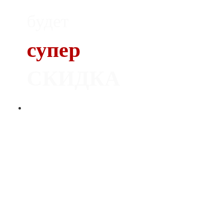
будет
супер
СКИДКА
Печь
Dovre 300CB
С ОРИГИНАЛЬНЫМ ЛИТЬЕМ
НОРВЕЖСКИЕ ПЕЧИ
СЕРТИФИЦИРОВАННЫЙ ДИЛЕР
-
-