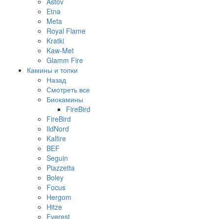
Astov
Etna
Meta
Royal Flame
Kratki
Kaw-Met
Glamm Fire
Камины и топки
Назад
Смотреть все
Биокамины
FireBird
FireBird
IldNord
Kalfire
BEF
Seguin
Piazzetta
Boley
Focus
Hergom
Hitze
Everest