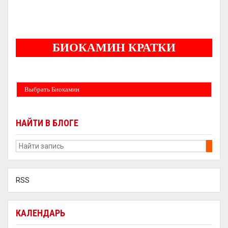
5
БИОКАМИН КРАТКИ
Бездымные камины на спитовом геле. Ни сажи, ни копоти в вашей квартире.
Спиртовой биокамин работает на 1 литре 2-3 часа !
Выбрать Биокамин
НАЙТИ В БЛОГЕ
RSS
КАЛЕНДАРЬ