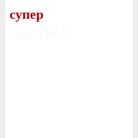
супер
СКИДКА
Печь
Dovre 300CB
С ОРИГИНАЛЬНЫМ ЛИТЬЕМ
НОРВЕЖСКИЕ ПЕЧИ
СЕРТИФИЦИРОВАННЫЙ ДИЛЕР
-
-
ГАРАНТИЯ
ОТ
ЛЕТ