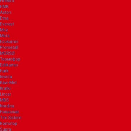
FireBird
НМК
Aston
Etna
Everest
Mcz
Meta
Ecokamin
Prometall
MORSØ
Термофор
Edilkamin
Hark
Invicta
Kaw-Met
Kratki
Lincar
MBS
Nordica
Новаслав
Tim Sistem
Romotop
Supra