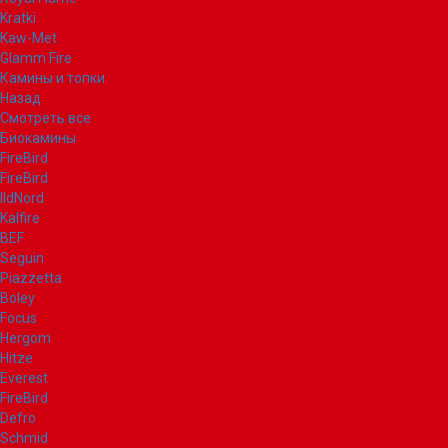
Kratki
Kaw-Met
Glamm Fire
Камины и топки
Назад
Смотреть все
Биокамины
FireBird
FireBird
IldNord
Kalfire
BEF
Seguin
Piazzetta
Boley
Focus
Hergom
Hitze
Everest
FireBird
Defro
Schmid