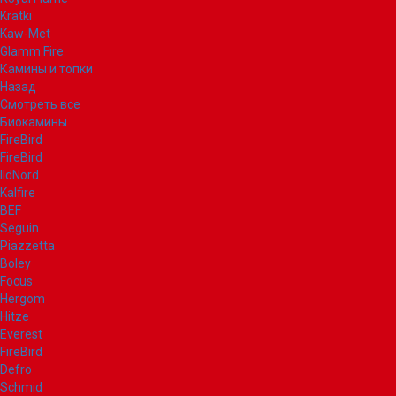
Kratki
Kaw-Met
Glamm Fire
Камины и топки
Назад
Смотреть все
Биокамины
FireBird
FireBird
IldNord
Kalfire
BEF
Seguin
Piazzetta
Boley
Focus
Hergom
Hitze
Everest
FireBird
Defro
Schmid