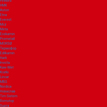
FireBird
НМК
Aston
Etna
Everest
Mcz
Meta
Ecokamin
Prometall
MORSØ
Термофор
Edilkamin
Hark
Invicta
Kaw-Met
Kratki
Lincar
MBS
Nordica
Новаслав
Tim Sistem
Romotop
Supra