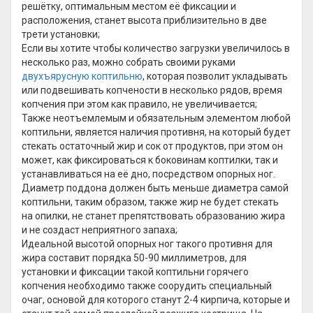
решётку, оптимальным местом её фиксации и
расположения, станет высота приблизительно в две
трети установки;
Если вы хотите чтобы количество загрузки увеличилось в
несколько раз, можно собрать своими руками
двухъярусную коптильню
, которая позволит укладывать
или подвешивать копчености в несколько рядов, время
копчения при этом как правило, не увеличивается;
Также неотъемлемым и обязательным элементом любой
коптильни, является наличия противня, на который будет
стекать остаточный жир и сок от продуктов, при этом он
может, как фиксироваться к боковинам коптилки, так и
устанавливаться на её дно, посредством опорных ног.
Диаметр поддона должен быть меньше диаметра самой
коптильни, таким образом, также жир не будет стекать
на опилки, не станет препятствовать образованию жира
и не создаст неприятного запаха;
Идеальной высотой опорных ног такого противня для
жира составит порядка 50-90 миллиметров, для
установки и фиксации такой коптильни горячего
копчения необходимо также соорудить специальный
очаг, основой для которого станут 2-4 кирпича, которые и