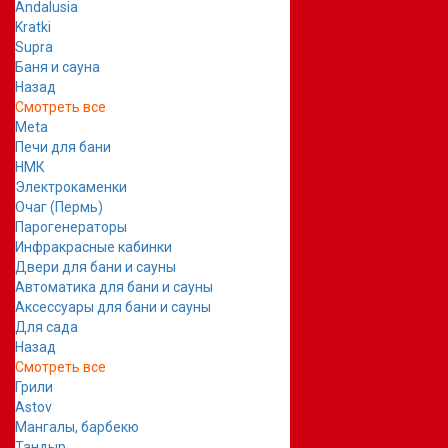
Andalusia
Kratki
Supra
Баня и сауна
Назад
Смотреть все
Meta
Печи для бани
НМК
Электрокаменки
Очаг (Пермь)
Парогенераторы
Инфракрасные кабинки
Двери для бани и сауны
Автоматика для бани и сауны
Аксессуары для бани и сауны
Для сада
Назад
Смотреть все
Грили
Astov
Мангалы, барбекю
Тандыр