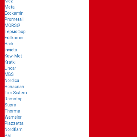
Mcz
Meta
Ecokamin
Prometall
MORSØ
Термофор
Edilkamin
Hark
Invicta
Kaw-Met
Kratki
Lincar
MBS
Nordica
Новаслав
Tim Sistem
Romotop
Supra
Thorma
Wamsler
Piazzetta
Nordflam
Pal