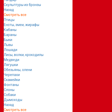
Скульптуры из бронзы
Назад
Смотреть все
Птицы
Еноты, змеи, жирафы
Кабаны
Бараны
Быки
Львы
Лошади
Лисы, волки, крокодилы
Медведи
Лягушки
Обезьяны, олени
Черепахи
Скамейки
Фонтаны
Слоны
Собаки
Дымоходы
Назад
Смотреть все