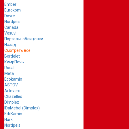
Ember
Eurokom
Dovre
Nordpeis
Canada
Vesuvi
Порталы, облицовки
Назад
Смотреть все
Bordelet
КимрПечь
Rocal
Meta
Ecokamin
ASTOV
Artevero
Chazelles
Dimplex
IDaMebel (Dimplex)
EdilKamin
Hark
Nordpeis