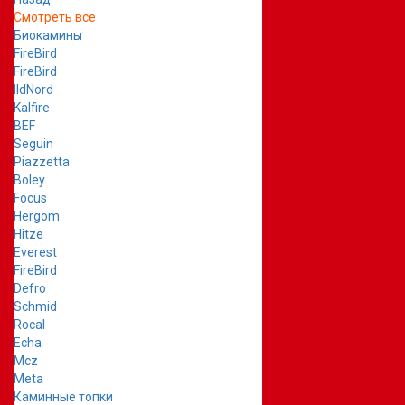
Смотреть все
Биокамины
FireBird
FireBird
IldNord
Kalfire
BEF
Seguin
Piazzetta
Boley
Focus
Hergom
Hitze
Everest
FireBird
Defro
Schmid
Rocal
Echa
Mcz
Meta
Каминные топки