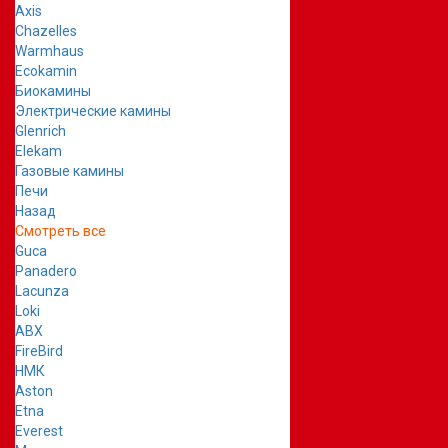
Axis
Chazelles
Warmhaus
Ecokamin
Биокамины
Электрические камины
Glenrich
Elekam
Газовые камины
Печи
Назад
Смотреть все
Guca
Panadero
Lacunza
Loki
ABX
FireBird
НМК
Aston
Etna
Everest