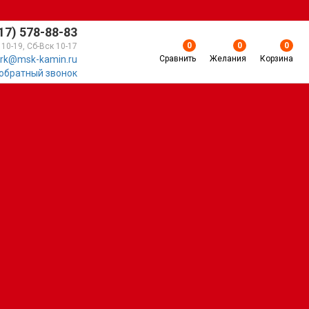
17) 578-88-83
0
0
0
 10-19, Сб-Вск 10-17
Сравнить
Желания
Корзина
rk@msk-kamin.ru
 обратный звонок