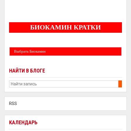
5
БИОКАМИН КРАТКИ
Бездымные камины на спитовом геле. Ни сажи, ни копоти в вашей квартире.
Спиртовой биокамин работает на 1 литре 2-3 часа !
Выбрать Биокамин
НАЙТИ В БЛОГЕ
RSS
КАЛЕНДАРЬ