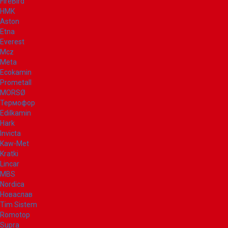
FireBird
НМК
Aston
Etna
Everest
Mcz
Meta
Ecokamin
Prometall
MORSØ
Термофор
Edilkamin
Hark
Invicta
Kaw-Met
Kratki
Lincar
MBS
Nordica
Новаслав
Tim Sistem
Romotop
Supra