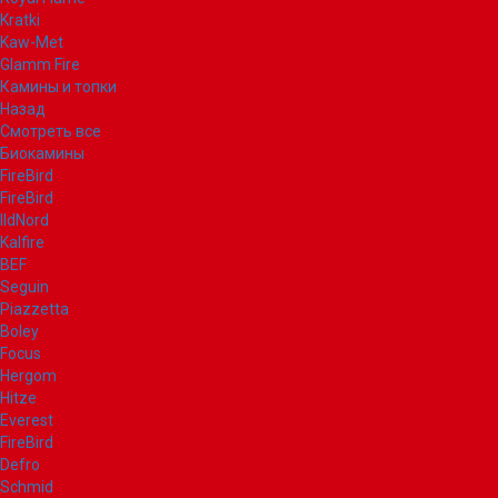
Kratki
Kaw-Met
Glamm Fire
Камины и топки
Назад
Смотреть все
Биокамины
FireBird
FireBird
IldNord
Kalfire
BEF
Seguin
Piazzetta
Boley
Focus
Hergom
Hitze
Everest
FireBird
Defro
Schmid