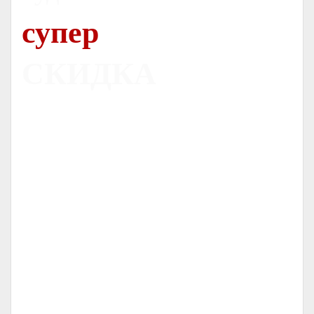
супер
СКИДКА
Печь
Dovre 300CB
С ОРИГИНАЛЬНЫМ ЛИТЬЕМ
НОРВЕЖСКИЕ ПЕЧИ
СЕРТИФИЦИРОВАННЫЙ ДИЛЕР
-
-
ГАРАНТИЯ
ОТ
ЛЕТ