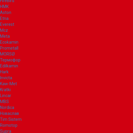
FireBird
НМК
Aston
Etna
Everest
Mcz
Meta
Ecokamin
Prometall
MORSØ
Термофор
Edilkamin
Hark
Invicta
Kaw-Met
Kratki
Lincar
MBS
Nordica
Новаслав
Tim Sistem
Romotop
Supra