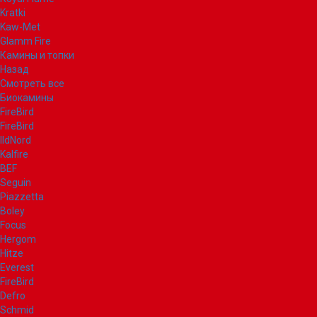
Kratki
Kaw-Met
Glamm Fire
Камины и топки
Назад
Смотреть все
Биокамины
FireBird
FireBird
IldNord
Kalfire
BEF
Seguin
Piazzetta
Boley
Focus
Hergom
Hitze
Everest
FireBird
Defro
Schmid