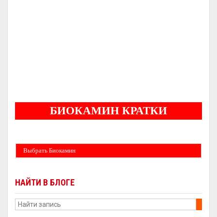
С ОРИГИНАЛЬНЫМ ЛИТЬЕМ
НОРВЕЖСКИЕ ПЕЧИ
СЕРТИФИЦИРОВАННЫЙ ДИЛЕР
-
-
ГАРАНТИЯ
ОТ
ЛЕТ
5
БИОКАМИН КРАТКИ
Бездымные камины на спитовом геле. Ни сажи, ни копоти в вашей квартире.
Спиртовой биокамин работает на 1 литре 2-3 часа !
Выбрать Биокамин
НАЙТИ В БЛОГЕ