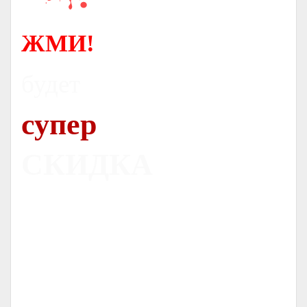
ЖМИ!
будет
супер
СКИДКА
Печь
Dovre 300CB