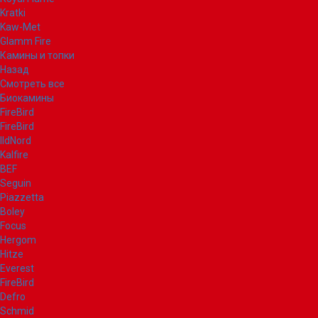
Kratki
Kaw-Met
Glamm Fire
Камины и топки
Назад
Смотреть все
Биокамины
FireBird
FireBird
IldNord
Kalfire
BEF
Seguin
Piazzetta
Boley
Focus
Hergom
Hitze
Everest
FireBird
Defro
Schmid