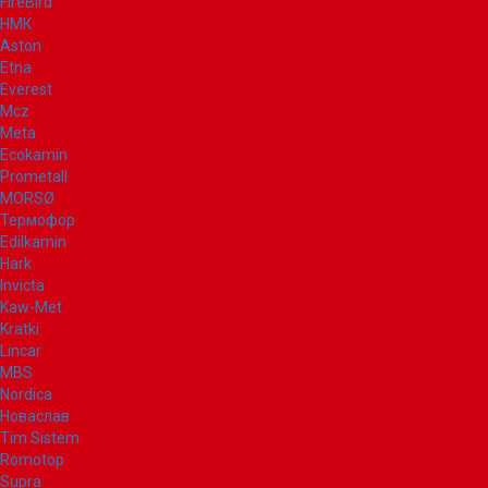
FireBird
НМК
Aston
Etna
Everest
Mcz
Meta
Ecokamin
Prometall
MORSØ
Термофор
Edilkamin
Hark
Invicta
Kaw-Met
Kratki
Lincar
MBS
Nordica
Новаслав
Tim Sistem
Romotop
Supra