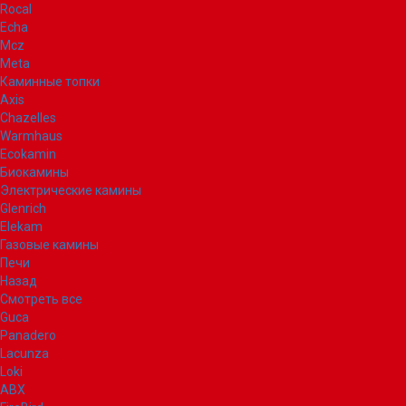
Rocal
Echa
Mcz
Meta
Каминные топки
Axis
Chazelles
Warmhaus
Ecokamin
Биокамины
Электрические камины
Glenrich
Elekam
Газовые камины
Печи
Назад
Смотреть все
Guca
Panadero
Lacunza
Loki
ABX