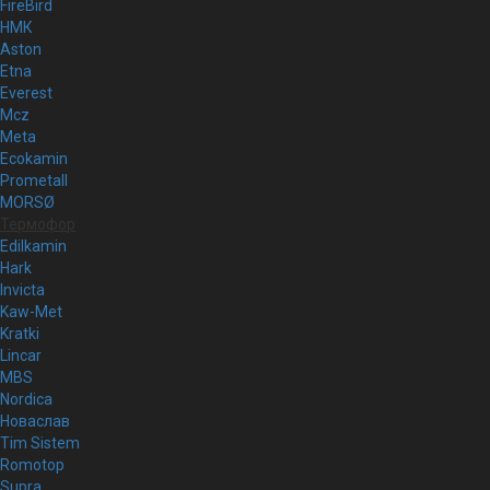
FireBird
НМК
Aston
Etna
Everest
Mcz
Meta
Ecokamin
Prometall
MORSØ
Термофор
Edilkamin
Hark
Invicta
Kaw-Met
Kratki
Lincar
MBS
Nordica
Новаслав
Tim Sistem
Romotop
Supra