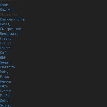
Royal Flame
Kratki
Kaw-Met
Glamm Fire
Камины и топки
Назад
Смотреть все
Биокамины
FireBird
FireBird
IldNord
Kalfire
BEF
Seguin
Piazzetta
Boley
Focus
Hergom
Hitze
Everest
FireBird
Defro
Schmid