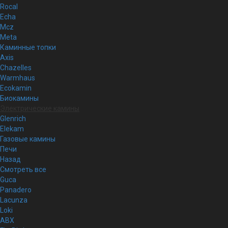
Rocal
Echa
Mcz
Meta
Каминные топки
Axis
Chazelles
Warmhaus
Ecokamin
Биокамины
Электрические камины
Glenrich
Elekam
Газовые камины
Печи
Назад
Смотреть все
Guca
Panadero
Lacunza
Loki
ABX