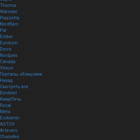
Thorma
Wamsler
Piazzetta
Nordflam
Pal
Ember
Eurokom
Dovre
Nordpeis
Canada
Vesuvi
Порталы, облицовки
Назад
Смотреть все
Bordelet
КимрПечь
Rocal
Meta
Ecokamin
ASTOV
Artevero
Chazelles