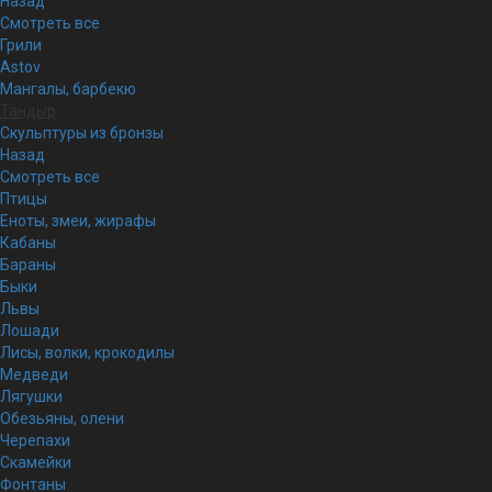
Назад
Смотреть все
Грили
Astov
Мангалы, барбекю
Тандыр
Скульптуры из бронзы
Назад
Смотреть все
Птицы
Еноты, змеи, жирафы
Кабаны
Бараны
Быки
Львы
Лошади
Лисы, волки, крокодилы
Медведи
Лягушки
Обезьяны, олени
Черепахи
Скамейки
Фонтаны