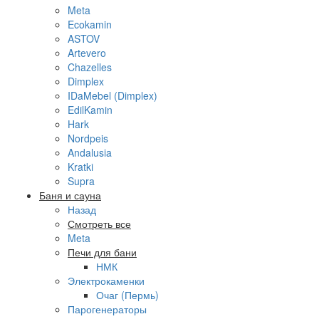
Meta
Ecokamin
ASTOV
Artevero
Chazelles
Dimplex
IDaMebel (Dimplex)
EdilKamin
Hark
Nordpeis
Andalusia
Kratki
Supra
Баня и сауна
Назад
Смотреть все
Meta
Печи для бани
НМК
Электрокаменки
Очаг (Пермь)
Парогенераторы