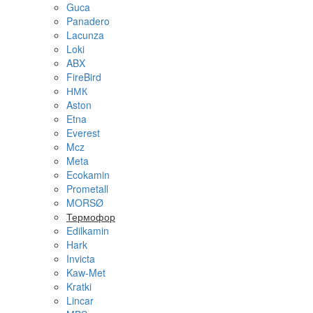
Guca
Panadero
Lacunza
Loki
ABX
FireBird
НМК
Aston
Etna
Everest
Mcz
Meta
Ecokamin
Prometall
MORSØ
Термофор
Edilkamin
Hark
Invicta
Kaw-Met
Kratki
Lincar