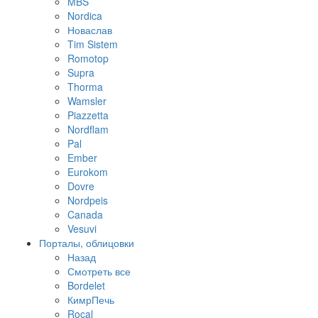
MBS
Nordica
Новаслав
Tim Sistem
Romotop
Supra
Thorma
Wamsler
Piazzetta
Nordflam
Pal
Ember
Eurokom
Dovre
Nordpeis
Canada
Vesuvi
Порталы, облицовки
Назад
Смотреть все
Bordelet
КимрПечь
Rocal