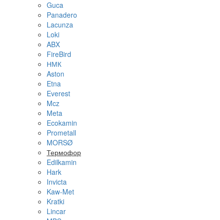
Guca
Panadero
Lacunza
Loki
ABX
FireBird
НМК
Aston
Etna
Everest
Mcz
Meta
Ecokamin
Prometall
MORSØ
Термофор
Edilkamin
Hark
Invicta
Kaw-Met
Kratki
Lincar