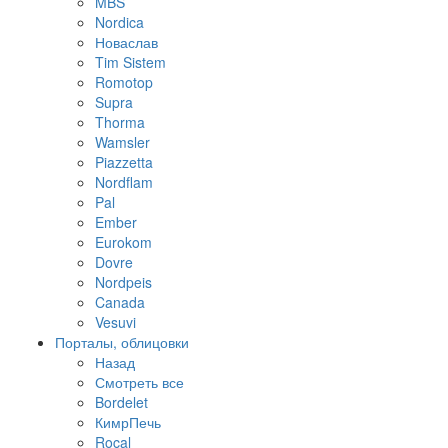
MBS
Nordica
Новаслав
Tim Sistem
Romotop
Supra
Thorma
Wamsler
Piazzetta
Nordflam
Pal
Ember
Eurokom
Dovre
Nordpeis
Canada
Vesuvi
Порталы, облицовки
Назад
Смотреть все
Bordelet
КимрПечь
Rocal