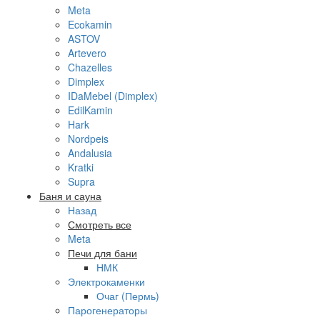
Meta
Ecokamin
ASTOV
Artevero
Chazelles
Dimplex
IDaMebel (Dimplex)
EdilKamin
Hark
Nordpeis
Andalusia
Kratki
Supra
Баня и сауна
Назад
Смотреть все
Meta
Печи для бани
НМК
Электрокаменки
Очаг (Пермь)
Парогенераторы