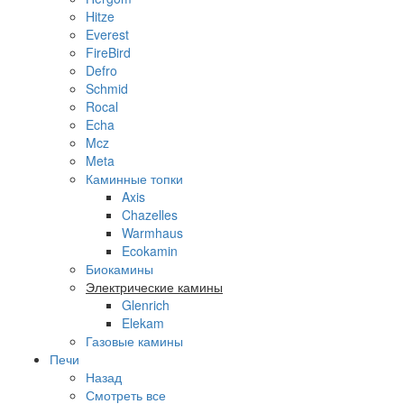
Hitze
Everest
FireBird
Defro
Schmid
Rocal
Echa
Mcz
Meta
Каминные топки
Axis
Chazelles
Warmhaus
Ecokamin
Биокамины
Электрические камины
Glenrich
Elekam
Газовые камины
Печи
Назад
Смотреть все