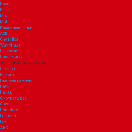
Rocal
Echa
Mcz
Meta
Каминные топки
Axis
Chazelles
Warmhaus
Ecokamin
Биокамины
Электрические камины
Glenrich
Elekam
Газовые камины
Печи
Назад
Смотреть все
Guca
Panadero
Lacunza
Loki
ABX