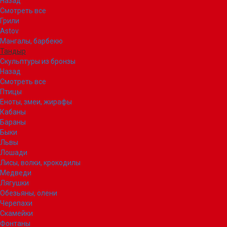
Назад
Смотреть все
Грили
Astov
Мангалы, барбекю
Тандыр
Скульптуры из бронзы
Назад
Смотреть все
Птицы
Еноты, змеи, жирафы
Кабаны
Бараны
Быки
Львы
Лошади
Лисы, волки, крокодилы
Медведи
Лягушки
Обезьяны, олени
Черепахи
Скамейки
Фонтаны