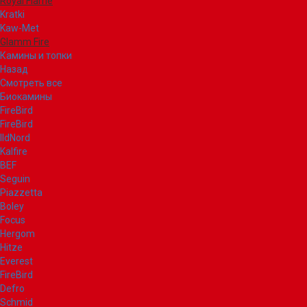
Royal Flame
Kratki
Kaw-Met
Glamm Fire
Камины и топки
Назад
Смотреть все
Биокамины
FireBird
FireBird
IldNord
Kalfire
BEF
Seguin
Piazzetta
Boley
Focus
Hergom
Hitze
Everest
FireBird
Defro
Schmid