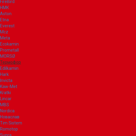
FireBird
НМК
Aston
Etna
Everest
Mcz
Meta
Ecokamin
Prometall
MORSØ
Термофор
Edilkamin
Hark
Invicta
Kaw-Met
Kratki
Lincar
MBS
Nordica
Новаслав
Tim Sistem
Romotop
Supra