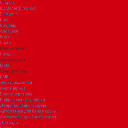
Dimplex
IDaMebel (Dimplex)
EdilKamin
Hark
Nordpeis
Andalusia
Kratki
Supra
Баня и сауна
Назад
Смотреть все
Meta
Печи для бани
НМК
Электрокаменки
Очаг (Пермь)
Парогенераторы
Инфракрасные кабинки
Двери для бани и сауны
Автоматика для бани и сауны
Аксессуары для бани и сауны
Для сада