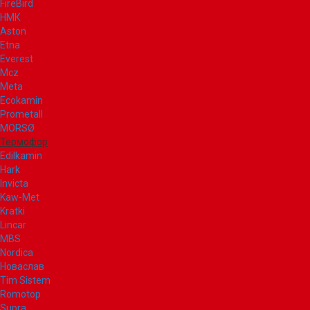
FireBird
НМК
Aston
Etna
Everest
Mcz
Meta
Ecokamin
Prometall
MORSØ
Термофор
Edilkamin
Hark
Invicta
Kaw-Met
Kratki
Lincar
MBS
Nordica
Новаслав
Tim Sistem
Romotop
Supra