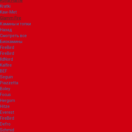
Royal Flame
Kratki
Kaw-Met
Glamm Fire
Камины и топки
Назад
Смотреть все
Биокамины
FireBird
FireBird
IldNord
Kalfire
BEF
Seguin
Piazzetta
Boley
Focus
Hergom
Hitze
Everest
FireBird
Defro
Schmid