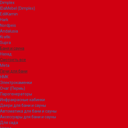
Dimplex
IDaMebel (Dimplex)
EdilKamin
Hark
Nordpeis
Andalusia
Kratki
Supra
Баня и сауна
Назад
Смотреть все
Meta
Печи для бани
НМК
Электрокаменки
Очаг (Пермь)
Парогенераторы
Инфракрасные кабинки
Двери для бани и сауны
Автоматика для бани и сауны
Аксессуары для бани и сауны
Для сада