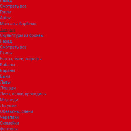
Назад
Смотреть все
Грили
Astov
Мангалы, барбекю
Тандыр
Скульптуры из бронзы
Назад
Смотреть все
Птицы
Еноты, змеи, жирафы
Кабаны
Бараны
Быки
Львы
Лошади
Лисы, волки, крокодилы
Медведи
Лягушки
Обезьяны, олени
Черепахи
Скамейки
Фонтаны