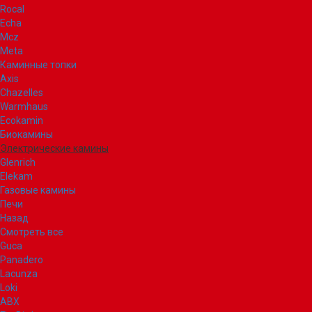
Rocal
Echa
Mcz
Meta
Каминные топки
Axis
Chazelles
Warmhaus
Ecokamin
Биокамины
Электрические камины
Glenrich
Elekam
Газовые камины
Печи
Назад
Смотреть все
Guca
Panadero
Lacunza
Loki
ABX