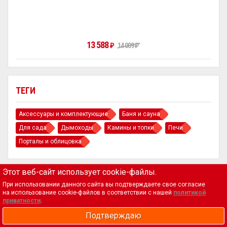
13 588
₽
14 009
₽
ТЕГИ
Аксессуары и комплектующие
Баня и сауна
Для сада
Дымоходы
Камины и топки
Печи
Порталы и облицовка
Этот веб-сайт использует cookie-файлы.
При использовании данного сайта вы подтверждаете свое согласие
на использование cookie-файлов в соответствии с нашей
политикой
приватности
.
Магазин
Подтверждаю