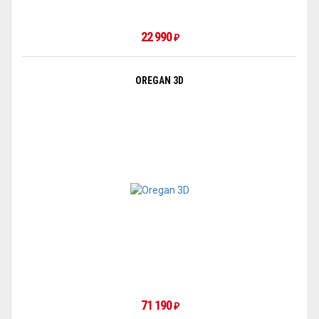
22 990
₽
OREGAN 3D
71 190
₽