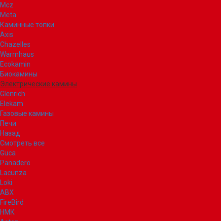
Mcz
Meta
Каминные топки
Axis
Chazelles
Warmhaus
Ecokamin
Биокамины
Электрические камины
Glenrich
Elekam
Газовые камины
Печи
Назад
Смотреть все
Guca
Panadero
Lacunza
Loki
ABX
FireBird
НМК