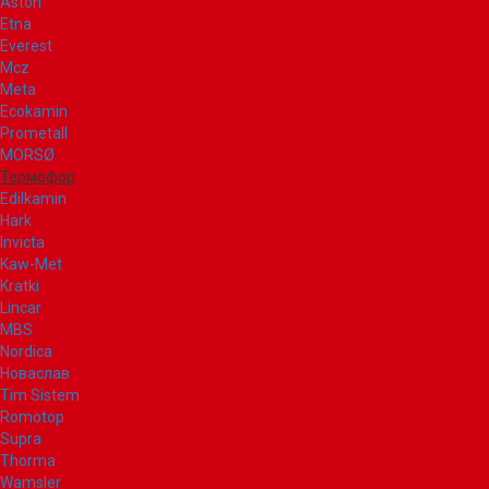
Aston
Etna
Everest
Mcz
Meta
Ecokamin
Prometall
MORSØ
Термофор
Edilkamin
Hark
Invicta
Kaw-Met
Kratki
Lincar
MBS
Nordica
Новаслав
Tim Sistem
Romotop
Supra
Thorma
Wamsler