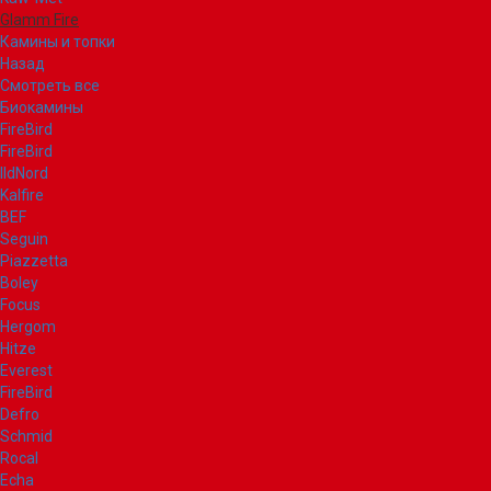
Glamm Fire
Камины и топки
Назад
Смотреть все
Биокамины
FireBird
FireBird
IldNord
Kalfire
BEF
Seguin
Piazzetta
Boley
Focus
Hergom
Hitze
Everest
FireBird
Defro
Schmid
Rocal
Echa