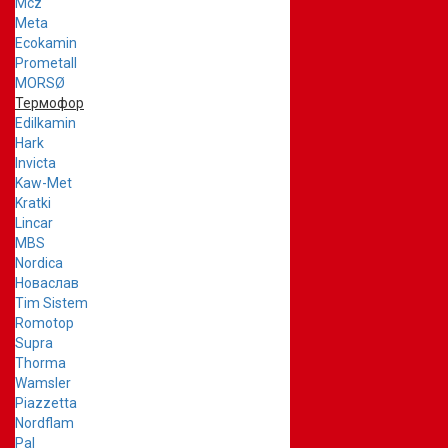
Mcz
Meta
Ecokamin
Prometall
MORSØ
Термофор
Edilkamin
Hark
Invicta
Kaw-Met
Kratki
Lincar
MBS
Nordica
Новаслав
Tim Sistem
Romotop
Supra
Thorma
Wamsler
Piazzetta
Nordflam
Pal