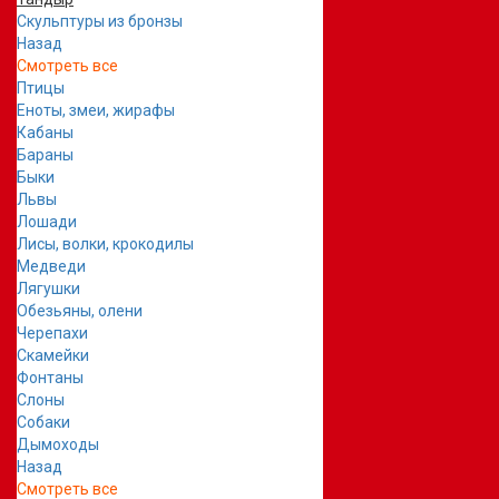
Скульптуры из бронзы
Назад
Смотреть все
Птицы
Еноты, змеи, жирафы
Кабаны
Бараны
Быки
Львы
Лошади
Лисы, волки, крокодилы
Медведи
Лягушки
Обезьяны, олени
Черепахи
Скамейки
Фонтаны
Слоны
Собаки
Дымоходы
Назад
Смотреть все