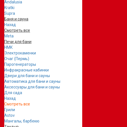
Andalusia
Kratki
Supra
Баня и сауна
Назад
Смотреть все
Meta
Печи для бани
НМК
Электрокаменки
Очаг (Пермь)
Парогенераторы
Инфракрасные кабинки
Двери для бани и сауны
Автоматика для бани и сауны
Аксессуары для бани и сауны
Для сада
Назад
Смотреть все
Грили
Astov
Мангалы, барбекю
Тандыр