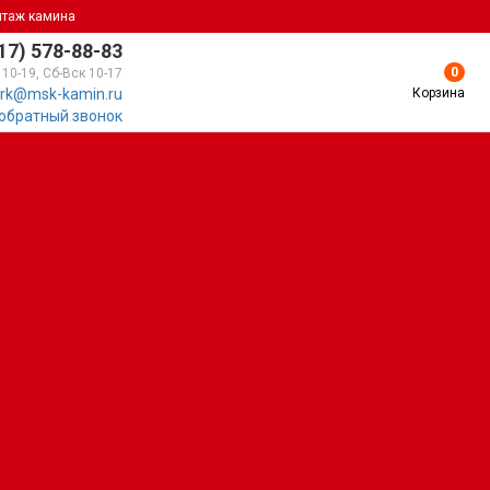
нтаж камина
17) 578-88-83
0
 10-19, Сб-Вск 10-17
Корзина
rk@msk-kamin.ru
 обратный звонок