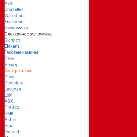
Axis
Chazelles
Warmhaus
Ecokamin
Биокамины
Электрические камины
Glenrich
Elekam
Газовые камины
Печи
Назад
Смотреть все
Guca
Panadero
Lacunza
Loki
ABX
FireBird
НМК
Aston
Etna
Everest