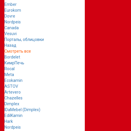
Ember
Eurokom
Dovre
Nordpeis
Canada
Vesuvi
Порталы, облицовки
Назад
Смотреть все
Bordelet
КимрПечь
Rocal
Meta
Ecokamin
ASTOV
Artevero
Chazelles
Dimplex
IDaMebel (Dimplex)
EdilKamin
Hark
Nordpeis