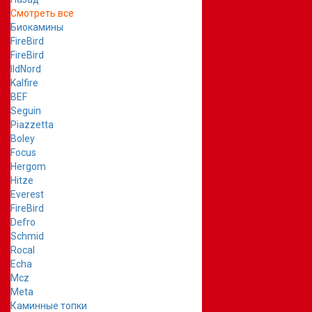
Смотреть все
Биокамины
FireBird
FireBird
IldNord
Kalfire
BEF
Seguin
Piazzetta
Boley
Focus
Hergom
Hitze
Everest
FireBird
Defro
Schmid
Rocal
Echa
Mcz
Meta
Каминные топки