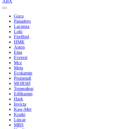
ABX
Guca
Panadero
Lacunza
Loki
FireBird
НМК
Aston
Etna
Everest
Mcz
Meta
Ecokamin
Prometall
MORSØ
Термофор
Edilkamin
Hark
Invicta
Kaw-Met
Kratki
Lincar
MBS