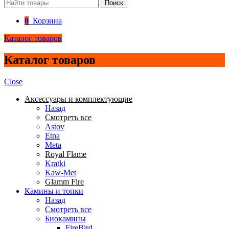
Поиск
0
Корзина
Каталог товаров
Каталог товаров
Close
Аксессуары и комплектующие
Назад
Смотреть все
Astov
Etna
Meta
Royal Flame
Kratki
Kaw-Met
Glamm Fire
Камины и топки
Назад
Смотреть все
Биокамины
FireBird