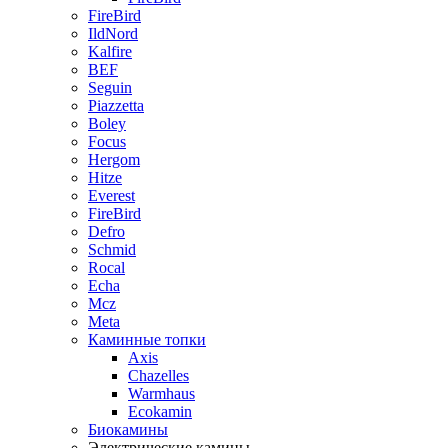
FireBird
IldNord
Kalfire
BEF
Seguin
Piazzetta
Boley
Focus
Hergom
Hitze
Everest
FireBird
Defro
Schmid
Rocal
Echa
Mcz
Meta
Каминные топки
Axis
Chazelles
Warmhaus
Ecokamin
Биокамины
Электрические камины