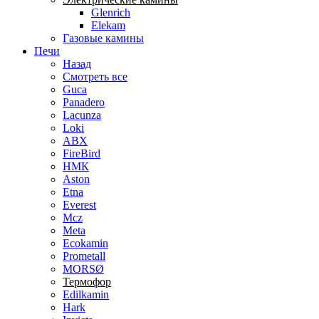
Glenrich
Elekam
Газовые камины
Печи
Назад
Смотреть все
Guca
Panadero
Lacunza
Loki
ABX
FireBird
НМК
Aston
Etna
Everest
Mcz
Meta
Ecokamin
Prometall
MORSØ
Термофор
Edilkamin
Hark