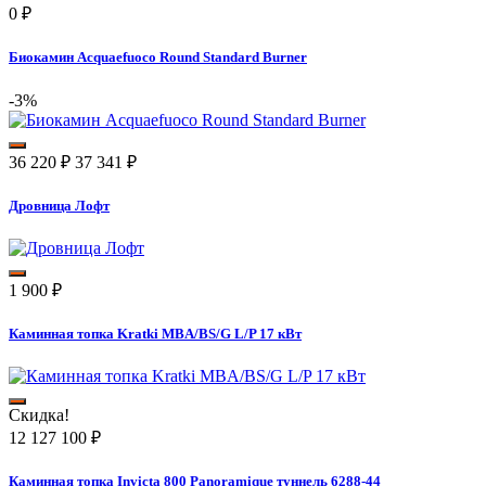
0
₽
Биокамин Acquaefuoco Round Standard Burner
-3%
36 220
₽
37 341
₽
Дровница Лофт
1 900
₽
Каминная топка Kratki MBA/BS/G L/P 17 кВт
Скидка!
12 127 100
₽
Каминная топка Invicta 800 Panoramique туннель 6288-44