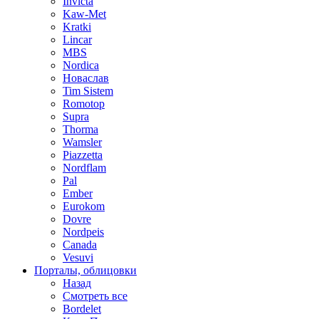
Invicta
Kaw-Met
Kratki
Lincar
MBS
Nordica
Новаслав
Tim Sistem
Romotop
Supra
Thorma
Wamsler
Piazzetta
Nordflam
Pal
Ember
Eurokom
Dovre
Nordpeis
Canada
Vesuvi
Порталы, облицовки
Назад
Смотреть все
Bordelet