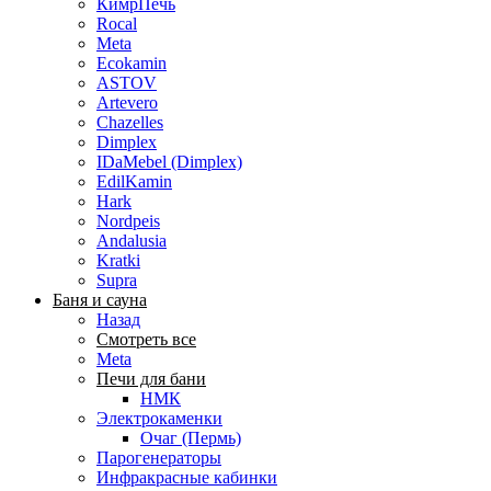
КимрПечь
Rocal
Meta
Ecokamin
ASTOV
Artevero
Chazelles
Dimplex
IDaMebel (Dimplex)
EdilKamin
Hark
Nordpeis
Andalusia
Kratki
Supra
Баня и сауна
Назад
Смотреть все
Meta
Печи для бани
НМК
Электрокаменки
Очаг (Пермь)
Парогенераторы
Инфракрасные кабинки