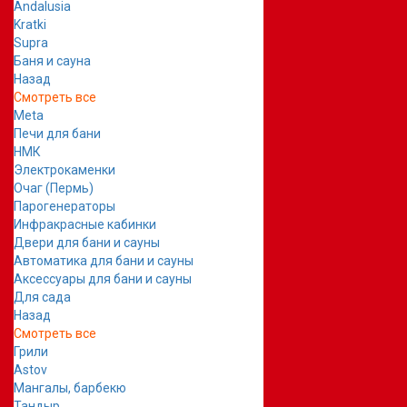
Andalusia
Kratki
Supra
Баня и сауна
Назад
Смотреть все
Meta
Печи для бани
НМК
Электрокаменки
Очаг (Пермь)
Парогенераторы
Инфракрасные кабинки
Двери для бани и сауны
Автоматика для бани и сауны
Аксессуары для бани и сауны
Для сада
Назад
Смотреть все
Грили
Astov
Мангалы, барбекю
Тандыр