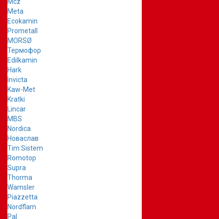
Mcz
Meta
Ecokamin
Prometall
MORSØ
Термофор
Edilkamin
Hark
Invicta
Kaw-Met
Kratki
Lincar
MBS
Nordica
Новаслав
Tim Sistem
Romotop
Supra
Thorma
Wamsler
Piazzetta
Nordflam
Pal