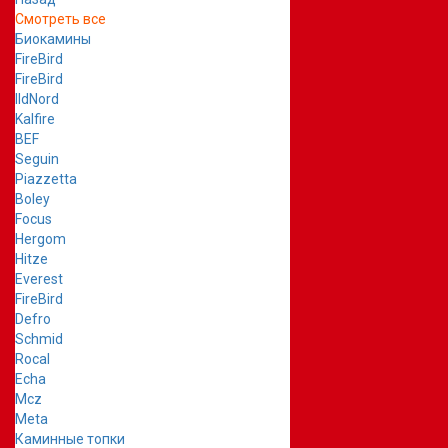
Смотреть все
Биокамины
FireBird
FireBird
IldNord
Kalfire
BEF
Seguin
Piazzetta
Boley
Focus
Hergom
Hitze
Everest
FireBird
Defro
Schmid
Rocal
Echa
Mcz
Meta
Каминные топки