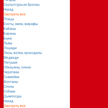
Скульптуры из бронзы
Назад
Смотреть все
Птицы
Еноты, змеи, жирафы
Кабаны
Бараны
Быки
Львы
Лошади
Лисы, волки, крокодилы
Медведи
Лягушки
Обезьяны, олени
Черепахи
Скамейки
Фонтаны
Слоны
Собаки
Дымоходы
Назад
Смотреть все