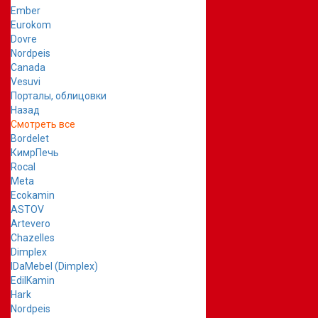
Ember
Eurokom
Dovre
Nordpeis
Canada
Vesuvi
Порталы, облицовки
Назад
Смотреть все
Bordelet
КимрПечь
Rocal
Meta
Ecokamin
ASTOV
Artevero
Chazelles
Dimplex
IDaMebel (Dimplex)
EdilKamin
Hark
Nordpeis