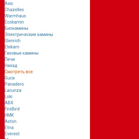
Axis
Chazelles
Warmhaus
Ecokamin
Биокамины
Электрические камины
Glenrich
Elekam
Газовые камины
Печи
Назад
Смотреть все
Guca
Panadero
Lacunza
Loki
ABX
FireBird
НМК
Aston
Etna
Everest