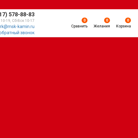
17) 578-88-83
0
0
0
 10-19, Сб-Вск 10-17
Сравнить
Желания
Корзина
rk@msk-kamin.ru
 обратный звонок