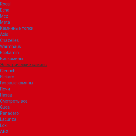
Rocal
Echa
Mcz
Meta
Каминные топки
Axis
Chazelles
Warmhaus
Ecokamin
Биокамины
Электрические камины
Glenrich
Elekam
Газовые камины
Печи
Назад
Смотреть все
Guca
Panadero
Lacunza
Loki
ABX