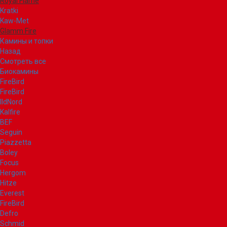
Royal Flame
Kratki
Kaw-Met
Glamm Fire
Камины и топки
Назад
Смотреть все
Биокамины
FireBird
FireBird
IldNord
Kalfire
BEF
Seguin
Piazzetta
Boley
Focus
Hergom
Hitze
Everest
FireBird
Defro
Schmid