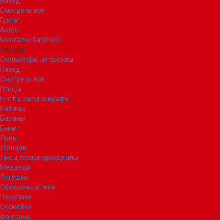
Назад
Смотреть все
Грили
Astov
Мангалы, барбекю
Тандыр
Скульптуры из бронзы
Назад
Смотреть все
Птицы
Еноты, змеи, жирафы
Кабаны
Бараны
Быки
Львы
Лошади
Лисы, волки, крокодилы
Медведи
Лягушки
Обезьяны, олени
Черепахи
Скамейки
Фонтаны