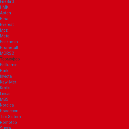
FireBird
НМК
Aston
Etna
Everest
Mcz
Meta
Ecokamin
Prometall
MORSØ
Термофор
Edilkamin
Hark
Invicta
Kaw-Met
Kratki
Lincar
MBS
Nordica
Новаслав
Tim Sistem
Romotop
Supra