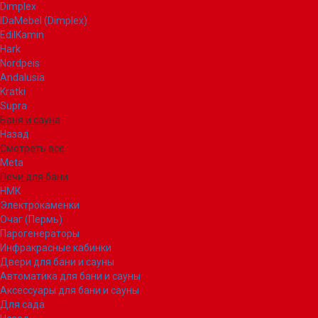
Dimplex
IDaMebel (Dimplex)
EdilKamin
Hark
Nordpeis
Andalusia
Kratki
Supra
Баня и сауна
Назад
Смотреть все
Meta
Печи для бани
НМК
Электрокаменки
Очаг (Пермь)
Парогенераторы
Инфракрасные кабинки
Двери для бани и сауны
Автоматика для бани и сауны
Аксессуары для бани и сауны
Для сада